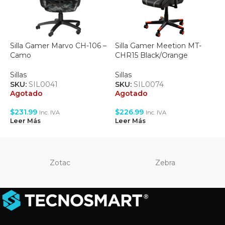
Silla Gamer Marvo CH-106 –
Silla Gamer Meetion MT-
S
Camo
CHR15 Black/Orange
C
Sillas
Sillas
S
SKU:
SIL0041
SKU:
SIL0074
S
Agotado
Agotado
A
$
231.99
$
226.99
Inc. IVA
Inc. IVA
$
Leer Más
Leer Más
L
Zotac
Zebra