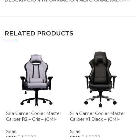
RELATED PRODUCTS
Silla Gamer Cooler Master
Silla Gamer Cooler Master
S
Caliber R2 – Gris – (CMI-
Caliber X1 Black – (CMI-
R
GCR2-2019G)
GCX1-2019)
S
Sillas
Sillas
S