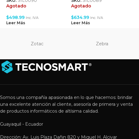
SKU:
SIL0090
SKU:
SIL0089
A
Agotado
Agotado
$
$
498.99
$
634.99
Inc. IVA
Inc. IVA
L
Leer Más
Leer Más
Zotac
Zebra
Somos una compañía apasionada en lo que hacemos: brindar
una excelente atención al cliente, asesoría de primera y venta
de productos informáticos de altísima calidad.
Guayaquil - Ecuador
Dirección: Av. Luis Plaza Dañin 820 y Miguel H. Alcivar