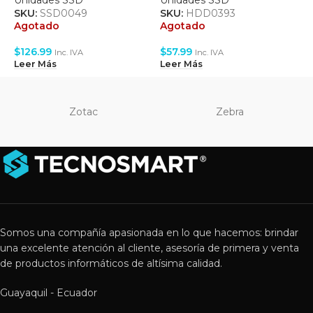
Unidades SSD
Unidades SSD
U
SKU:
SSD0049
SKU:
HDD0393
S
Agotado
Agotado
A
$
126.99
$
57.99
$
Inc. IVA
Inc. IVA
Leer Más
Leer Más
L
Zotac
Zebra
Somos una compañía apasionada en lo que hacemos: brindar
una excelente atención al cliente, asesoría de primera y venta
de productos informáticos de altísima calidad.
Guayaquil - Ecuador