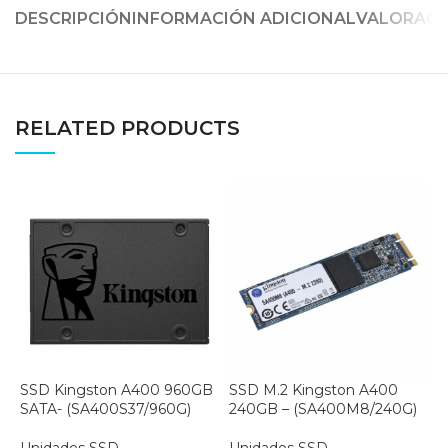
DESCRIPCIÓN
INFORMACIÓN ADICIONAL
VALORACIO
RELATED PRODUCTS
SSD Kingston A400 960GB
SSD M.2 Kingston A400
S
SATA- (SA400S37/960G)
240GB – (SA400M8/240G)
F
(