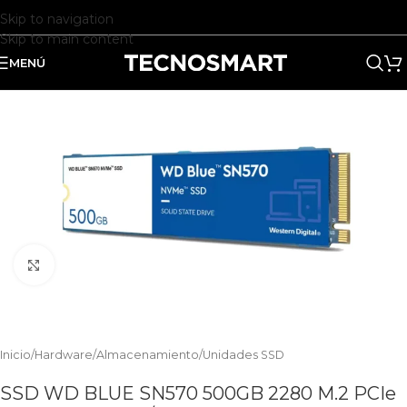
Skip to navigation
Skip to main content
MENÚ
Clic para ampliar
Inicio
/
Hardware
/
Almacenamiento
/
Unidades SSD
SSD WD BLUE SN570 500GB 2280 M.2 PCIe