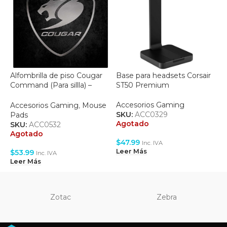
Alfombrilla de piso Cougar
Base para headsets Corsair
E
Command (Para sillla) –
ST50 Premium
3MCOMFMB.0001
A
Accesorios Gaming
S
Accesorios Gaming
,
Mouse
A
SKU:
ACC0329
Pads
Agotado
SKU:
ACC0532
$
Agotado
$
47.99
L
Inc. IVA
Leer Más
$
53.99
Inc. IVA
Leer Más
Zotac
Zebra