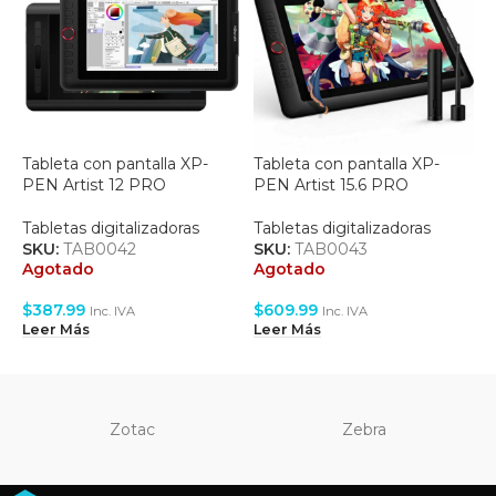
Tableta con pantalla XP-
Tableta con pantalla XP-
T
PEN Artist 12 PRO
PEN Artist 15.6 PRO
P
Tabletas digitalizadoras
Tabletas digitalizadoras
T
SKU:
TAB0042
SKU:
TAB0043
S
Agotado
Agotado
A
$
387.99
$
609.99
$
Inc. IVA
Inc. IVA
Leer Más
Leer Más
L
Zotac
Zebra