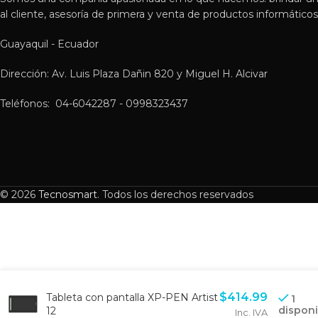
al cliente, asesoría de primera y venta de productos informáticos 
Guayaquil - Ecuador
Dirección: Av. Luis Plaza Dañin 820 y Miguel H. Alcivar
Teléfonos: 04-6042287 - 0998323437
© 2026
Tecnosmart
. Todos los derechos reservados
$
414.99
Tableta con pantalla XP-PEN Artist
1
disponi
12
Inc. IVA