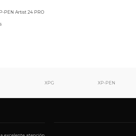
XP-PEN Artist 24 PRO
s
XPG
XP-PEN
a excelente atención