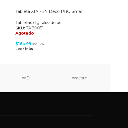
Tableta XP-PEN Deco PRO Small
Tableta 
Tabletas digitalizadoras
Tabletas 
SKU:
TAB0051
SKU:
TAB
Agotado
Agotado
$
164.99
$
84.99
Inc. IVA
In
Leer Más
Leer Más
WD
Wacom
Vi