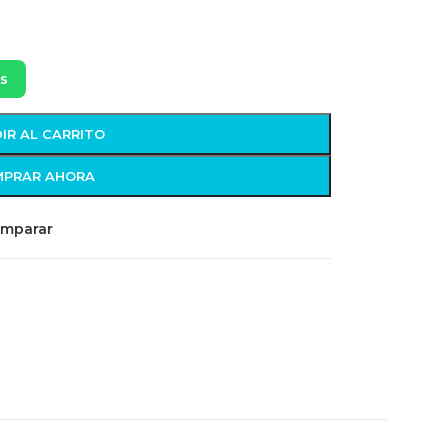
s
IR AL CARRITO
PRAR AHORA
mparar