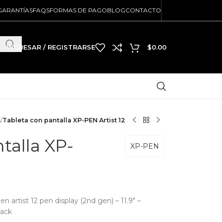
GARANTÍAS
FAQS
FORMAS DE PAGO
BLOG
CONTACTO
INGRESAR / REGISTRARSE
$
0.00
s
/
Tableta con pantalla XP-PEN Artist 12
talla XP-
XP-PEN
en artist 12 pen display (2nd gen) – 11.9″ –
lack