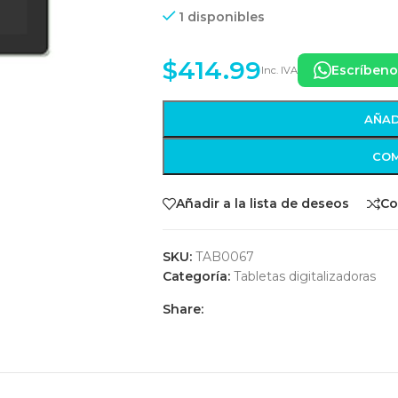
1 disponibles
$
414.99
Escríbeno
Inc. IVA
AÑAD
COM
Añadir a la lista de deseos
Co
SKU:
TAB0067
Categoría:
Tabletas digitalizadoras
Share: