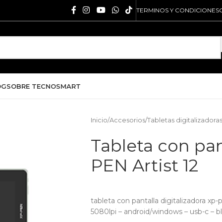
TERMINOS Y CONDICIONES
OG
SOBRE TECNOSMART
Inicio
/
Accesorios
/
Tabletas digitalizadora
Tableta con pan
PEN Artist 12
tableta con pantalla digitalizadora xp-p
5080lpi – android/windows – usb-c – b