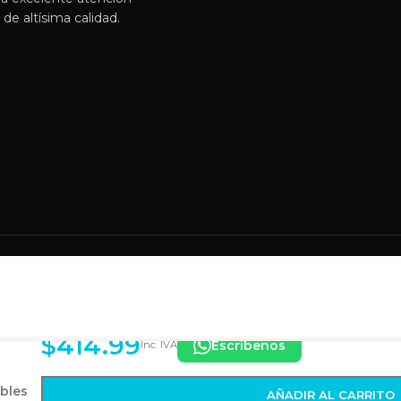
de altísima calidad.
$
414.99
Escríbenos
Inc. IVA
bles
AÑADIR AL CARRITO