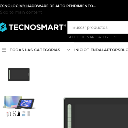
Skip to navigation
ECNOLOGÍA Y HARDWARE DE ALTO RENDIMIENTO...
Skip to main content
SELECCIONAR CATEGORÍA
TODAS LAS CATEGORÍAS
INICIO
TIENDA
LAPTOPS
BL