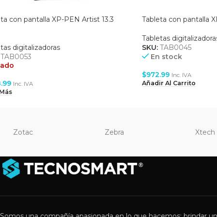
ta con pantalla XP-PEN Artist 13.3
Tableta con pantalla 
Tabletas digitalizadora
tas digitalizadoras
SKU:
TAB0045
:
TAB0053
En stock
tado
$
972.99
Inc. IVA
.99
Añadir Al Carrito
Inc. IVA
 Más
Zotac
Zebra
Xtech
Somos una compañía apasionada en lo que hacemos: brindar un