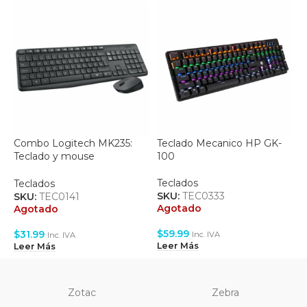
Combo Logitech MK235:
Teclado Mecanico HP GK-
T
Teclado y mouse
100
I
Inalambricos – (920-007901)
F
B
Teclados
Teclados
T
SKU:
TEC0333
SKU:
TEC0141
S
Agotado
Agotado
A
$
59.99
$
31.99
$
Inc. IVA
Inc. IVA
Leer Más
Leer Más
L
Zotac
Zebra