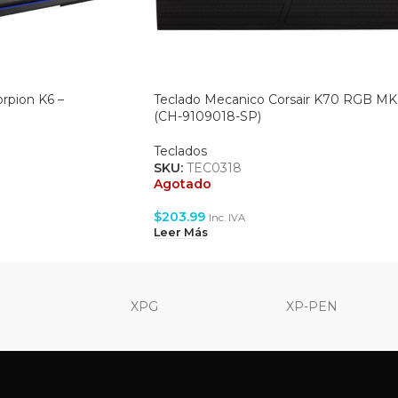
rpion K6 –
Teclado Mecanico Corsair K70 RGB MK.
(CH-9109018-SP)
Teclados
SKU:
TEC0318
Agotado
$
203.99
Inc. IVA
Leer Más
XPG
XP-PEN