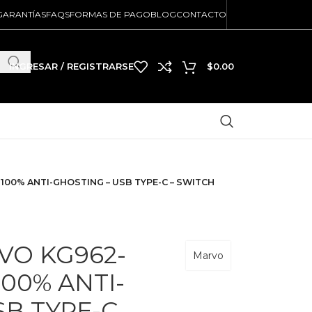
GARANTÍAS
FAQS
FORMAS DE PAGO
BLOG
CONTACTO
INGRESAR / REGISTRARSE
$
0.00
100% ANTI-GHOSTING – USB TYPE-C – SWITCH
VO KG962-
Marvo
100% ANTI-
SB TYPE-C