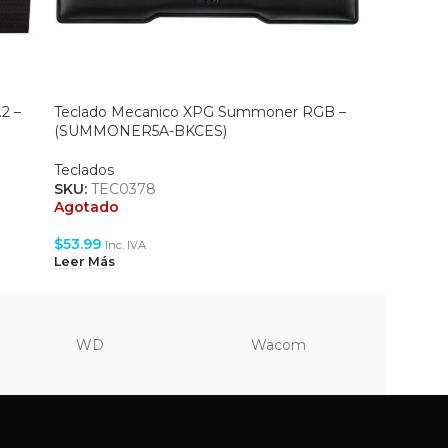
2 –
Teclado Mecanico XPG Summoner RGB –
Teclado
(SUMMONER5A-BKCES)
(SUMMO
Teclados
Teclados
SKU:
TEC0378
SKU:
TEC
Agotado
Agotado
$
53.99
$
57.99
Inc. IVA
Inc
Leer Más
Leer Más
WD
Wacom
Vi