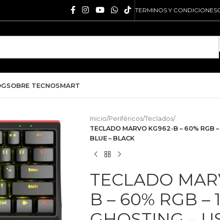
TERMINOS Y CONDICIONES
OG
SOBRE TECNOSMART
Inicio
/
Periféricos
/
Teclados
/
TECLADO MARVO KG962-B – 60% RGB – 
BLUE – BLACK
TECLADO MAR
B – 60% RGB – 
GHOSTING – U