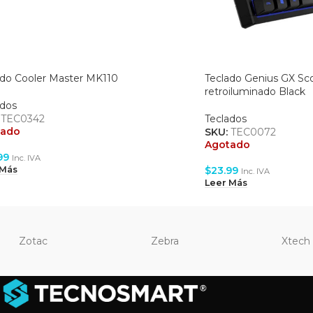
ado Cooler Master MK110
Teclado Genius GX Sco
retroiluminado Black
ados
:
TEC0342
Teclados
tado
SKU:
TEC0072
Agotado
99
Inc. IVA
$
23.99
 Más
Inc. IVA
Leer Más
Zotac
Zebra
Xtech