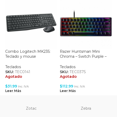
Combo Logitech MK235:
Razer Huntsman Mini
T
Teclado y mouse
Chroma – Switch Purple –
K
Inalambricos – (920-007901)
(RZ03-03390500-R3U1)
T
Teclados
Teclados
S
SKU:
TEC0141
SKU:
TEC0375
A
Agotado
Agotado
$
$
31.99
$
112.99
Inc. IVA
Inc. IVA
L
Leer Más
Leer Más
Zotac
Zebra