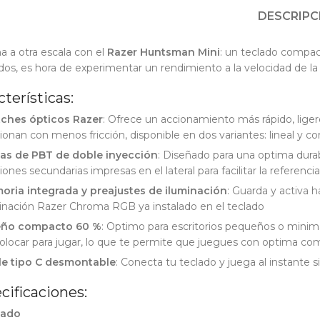
DESCRIPC
 a otra escala con el
Razer Huntsman Mini
: un teclado compac
dos, es hora de experimentar un rendimiento a la velocidad de l
cterísticas:
tches ópticos Razer
: Ofrece un accionamiento más rápido, lige
ionan con menos fricción, disponible en dos variantes: lineal y co
las de PBT de doble inyección
: Diseñado para una optima durabi
iones secundarias impresas en el lateral para facilitar la referencia
oria integrada y preajustes de iluminación
: Guarda y activa 
inación Razer Chroma RGB ya instalado en el teclado
eño compacto 60 %
: Optimo para escritorios pequeños o minimal
olocar para jugar, lo que te permite que juegues con optima c
le tipo C desmontable
: Conecta tu teclado y juega al instante 
cificaciones:
lado