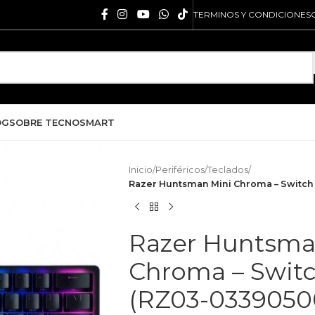
TERMINOS Y CONDICIONES
OG
SOBRE TECNOSMART
Inicio
/
Periféricos
/
Teclados
/
Razer Huntsman Mini Chroma – Switch 
Razer Huntsma
Chroma – Switc
(RZ03-0339050