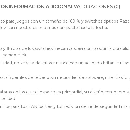
IÓN
INFORMACIÓN ADICIONAL
VALORACIONES (0)
to para juegos con un tamaño del 60 % y switches ópticos Razer 
a luz con nuestro diseño más compacto hasta la fecha.
ro y fluido que los switches mecánicos, así como optima durabil
n sonido click
lidad, no se va a deteriorar nunca con un acabado brillante ni se
hasta 5 perfiles de teclado sin necesidad de software, mientras 
istas en los que el espacio es primordial, su diseño compacto sig
omodidad
sin líos para tus LAN parties y torneos, un cierre de seguridad ma