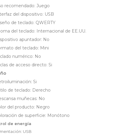
so recomendado: Juego
terfaz del dispositivo: USB
seño de teclado: QWERTY
ioma del teclado: Internacional de EE.UU.
spositivo apuntador: No
rmato del teclado: Mini
clado numérico: No
clas de acceso directo: Si
eño
troiluminación: Si
tilo de teclado: Derecho
escansa muñecas: No
lor del producto: Negro
loración de superficie: Monótono
rol de energía
imentación: USB