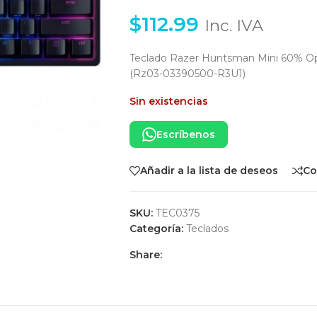
$
112.99
Inc. IVA
Teclado Razer Huntsman Mini 60% Op
(Rz03-03390500-R3U1)
Sin existencias
Escríbenos
Añadir a la lista de deseos
Co
SKU:
TEC0375
Categoría:
Teclados
Share: