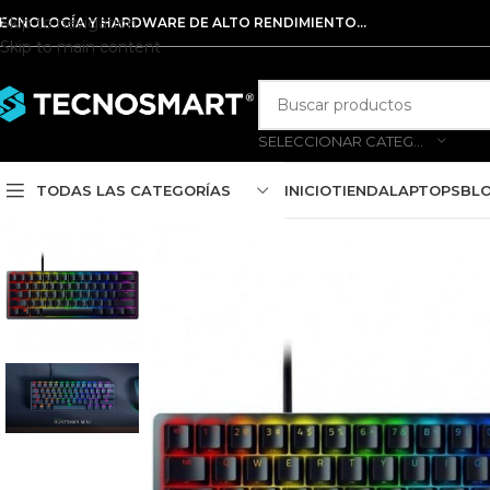
Skip to navigation
ECNOLOGÍA Y HARDWARE DE ALTO RENDIMIENTO...
Skip to main content
SELECCIONAR CATEGORÍA
TODAS LAS CATEGORÍAS
INICIO
TIENDA
LAPTOPS
BL