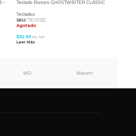
B –
Teclado Riotoro GHOSTWRITER CLASSIC
Teclado 
Teclados
Teclados
,
SKU:
TEC0132
SKU:
TEC
Agotado
Agotado
$
92.99
$
17.99
Inc. IVA
Inc
Leer Más
Leer Más
WD
Wacom
Vi