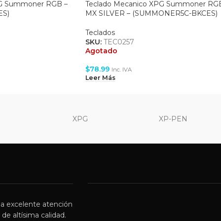
PG Summoner RGB –
Teclado Mecanico XPG Summoner RG
S)
MX SILVER – (SUMMONER5C-BKCES)
Teclados
SKU:
TEC0257
Agotado
$
78.99
Inc. IVA
Leer Más
XPG
XP-PEN
a excelente atención
de altísima calidad.