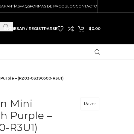
GARANTÍAS
FAQS
FORMAS DE PAGO
BLOG
CONTACTO
INGRESAR / REGISTRARSE
$
0.00
Purple – (RZ03-03390500-R3U1)
n Mini
Razer
h Purple –
0-R3U1)