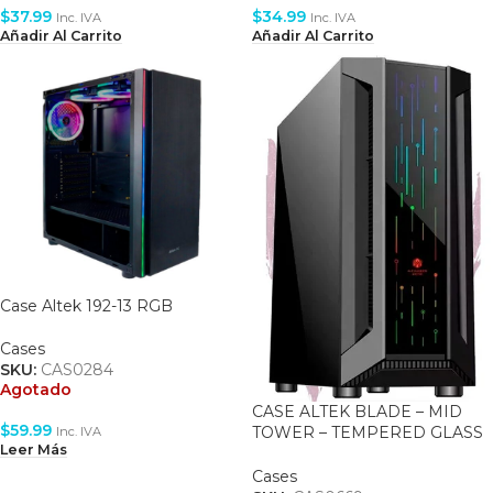
$
37.99
$
34.99
Inc. IVA
Inc. IVA
Añadir Al Carrito
Añadir Al Carrito
Case Altek 192-13 RGB
Cases
SKU:
CAS0284
Agotado
CASE ALTEK BLADE – MID
$
59.99
TOWER – TEMPERED GLASS
Inc. IVA
Leer Más
– ATX – 3 FAN RGB INCLUDED
– BLACK
Cases