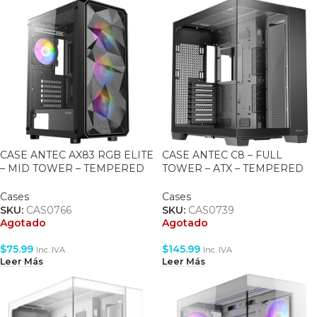
CASE ANTEC AX83 RGB ELITE
CASE ANTEC C8 – FULL
– MID TOWER – TEMPERED
TOWER – ATX – TEMPERED
GLASS – ATX – 4 FAN 120MM
GLASS – BLACK
RGB
Cases
Cases
SKU:
CAS0766
SKU:
CAS0739
Agotado
Agotado
$
75.99
$
145.99
Inc. IVA
Inc. IVA
Leer Más
Leer Más