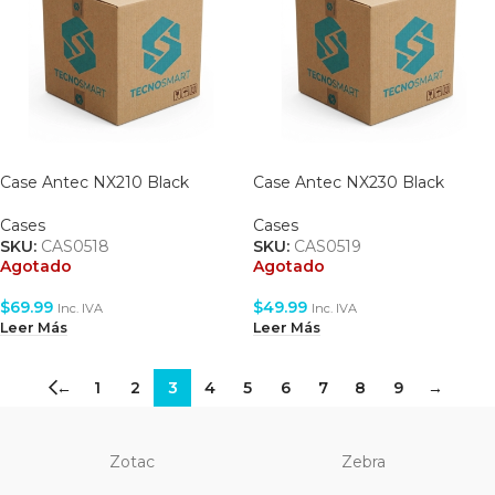
Case Antec NX210 Black
Case Antec NX230 Black
Cases
Cases
SKU:
CAS0518
SKU:
CAS0519
Agotado
Agotado
$
69.99
$
49.99
Inc. IVA
Inc. IVA
Leer Más
Leer Más
←
1
2
3
4
5
6
7
8
9
→
Zotac
Zebra