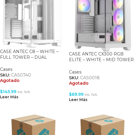
CASE ANTEC C8 – WHITE –
CASE ANTEC CX300 RGB
FULL TOWER – DUAL
ELITE – WHITE – MID TOWER
CHAMBER – ATX –
– ATX – TEMPERED GLASS – 4
TEMPERED GLASS
Cases
FAN 120MM ARGB
Cases
SKU:
CAS0740
SKU:
CAS0018
Agotado
Agotado
$
145.99
Inc. IVA
$
69.99
Inc. IVA
Leer Más
Leer Más