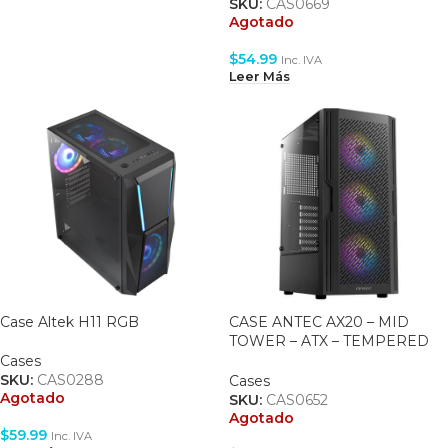
SKU:
CAS0669
Agotado
$
54.99
Inc. IVA
Leer Más
Case Altek H11 RGB
CASE ANTEC AX20 – MID
TOWER – ATX – TEMPERED
GLASS – 3 FAN 120MM RGB
Cases
INCLUDED – BLACK
SKU:
CAS0288
Cases
Agotado
SKU:
CAS0652
Agotado
$
59.99
Inc. IVA