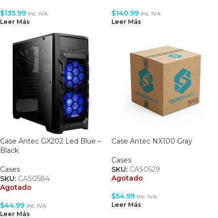
$
135.99
$
140.99
Inc. IVA
Inc. IVA
Leer Más
Leer Más
Case Antec GX202 Led Blue –
Case Antec NX100 Gray
Black
Cases
Cases
SKU:
CAS0529
Agotado
SKU:
CAS0584
Agotado
$
54.99
Inc. IVA
$
44.99
Leer Más
Inc. IVA
Leer Más