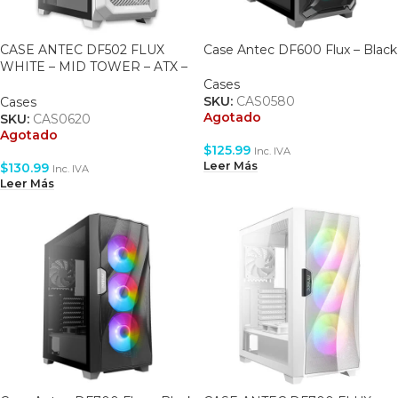
CASE ANTEC DF502 FLUX
Case Antec DF600 Flux – Black
WHITE – MID TOWER – ATX –
TEMPERED GLASS SIDE
Cases
PANEL – 5 FAN INCLUDED
SKU:
CAS0580
Cases
Agotado
SKU:
CAS0620
Agotado
$
125.99
Inc. IVA
Leer Más
$
130.99
Inc. IVA
Leer Más