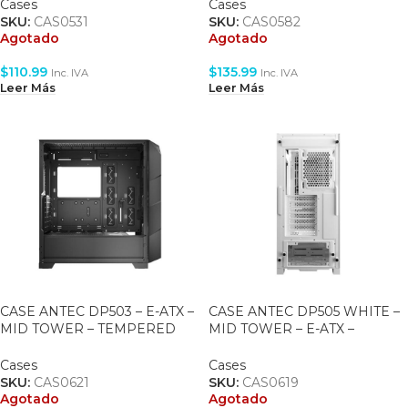
Cases
Cases
SKU:
CAS0531
SKU:
CAS0582
Agotado
Agotado
$
110.99
$
135.99
Inc. IVA
Inc. IVA
Leer Más
Leer Más
CASE ANTEC DP503 – E-ATX –
CASE ANTEC DP505 WHITE –
MID TOWER – TEMPERED
MID TOWER – E-ATX –
GLASS – 3 FAN 120MM ARGB
TEMPERED GLASS – 3 FAN
INCLUDED – BLACK
ARGB INCLUDED
Cases
Cases
SKU:
CAS0621
SKU:
CAS0619
Agotado
Agotado