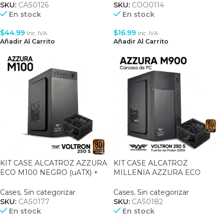
SKU:
CAS0126
SKU:
COO0114
En stock
En stock
$
44.99
$
16.99
Inc. IVA
Inc. IVA
Añadir Al Carrito
Añadir Al Carrito
KIT CASE ALCATROZ AZZURA
KIT CASE ALCATROZ
ECO M100 NEGRO (uATX) +
MILLENIA AZZURA ECO
FUENTE VOLTRON 250W 80+
M900 NEGRO (uATX) +
BRONCE
FUENTE VOLTRON 250W 80+
Cases
,
Sin categorizar
Cases
,
Sin categorizar
BRONCE
SKU:
CAS0177
SKU:
CAS0182
En stock
En stock