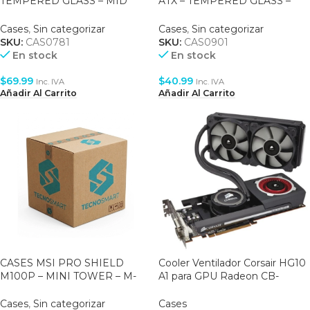
TEMPERED GLASS – MID
ATX – TEMPERED GLASS –
TOWER – ATX – 2 FAN 120MM
MID TOWER – BLACK
– WHITE (VALORAIRMT-
Cases
,
Sin categorizar
Cases
,
Sin categorizar
WHCWW)
SKU:
CAS0781
SKU:
CAS0901
En stock
En stock
$
69.99
$
40.99
Inc. IVA
Inc. IVA
Añadir Al Carrito
Añadir Al Carrito
CASES MSI PRO SHIELD
Cooler Ventilador Corsair HG10
M100P – MINI TOWER – M-
A1 para GPU Radeon CB-
ATX – BLACK (306-7G31M21-
9060001
HH9)
Cases
,
Sin categorizar
Cases