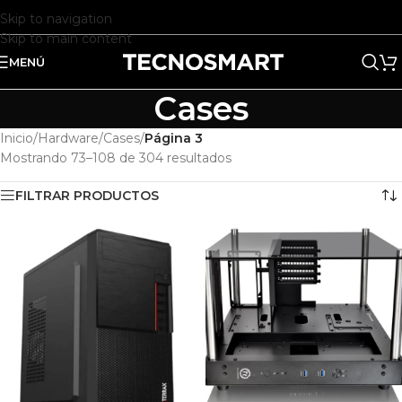
Skip to navigation
Skip to main content
MENÚ
Cases
Inicio
/
Hardware
/
Cases
/
Página 3
Mostrando 73–108 de 304 resultados
FILTRAR PRODUCTOS