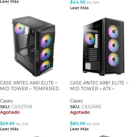
Leer Más
$
44.99
Inc. IVA
Leer Más
CASE ANTEC AX61 ELITE –
CASE ANTEC AX81 ELITE –
MID TOWER – TEMPERED
MID TOWER – ATX –
GLASS – ATX – 3 FAN 120MM
TEMPERED GLASS – 4 FAN
ARGB + 1X120MM REAR –
120MM ARGB – BLACK
Cases
Cases
BLACK
SKU:
CAS0708
SKU:
CAS0696
Agotado
Agotado
$
59.99
$
80.99
Inc. IVA
Inc. IVA
Leer Más
Leer Más