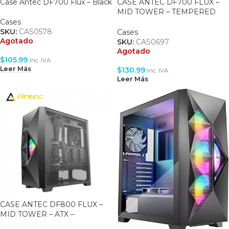
Case Antec DF700 Flux – Black
CASE ANTEC DF700 FLUX –
MID TOWER – TEMPERED
GLASS – 3 FAN 120 ARGB
Cases
INCLUDED – 2 FAN BLACK –
SKU:
CAS0578
Cases
Agotado
ATX – WHITE
SKU:
CAS0697
Agotado
$
105.99
Inc. IVA
Leer Más
$
130.99
Inc. IVA
Leer Más
CASE ANTEC DF800 FLUX –
MID TOWER – ATX –
TEMPERED GLASS SIDE