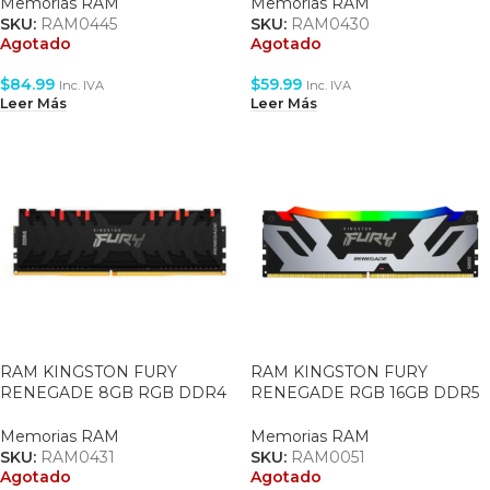
(KF432C16RB/8)
(KF436C16RB/8)
Memorias RAM
Memorias RAM
SKU:
RAM0445
SKU:
RAM0430
Agotado
Agotado
$
84.99
$
59.99
Inc. IVA
Inc. IVA
Leer Más
Leer Más
RAM KINGSTON FURY
RAM KINGSTON FURY
RENEGADE 8GB RGB DDR4
RENEGADE RGB 16GB DDR5
3600MHZ CL16
7200MHZ (MT/S) – DIMM –
(KF436C16RBA/8)
CL38 (KF572C38RSA-16)
Memorias RAM
Memorias RAM
SKU:
RAM0431
SKU:
RAM0051
Agotado
Agotado