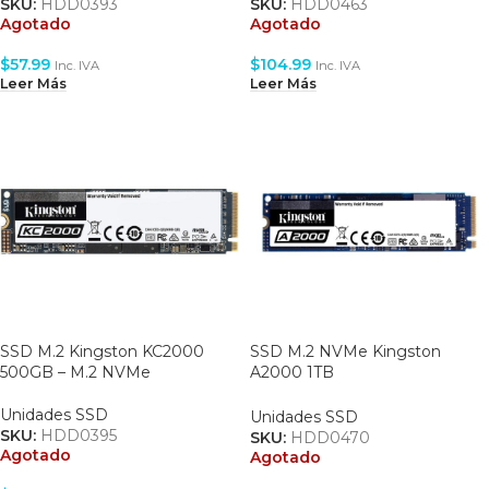
SKU:
HDD0393
SKU:
HDD0463
Agotado
Agotado
$
57.99
$
104.99
Inc. IVA
Inc. IVA
Leer Más
Leer Más
SSD M.2 Kingston KC2000
SSD M.2 NVMe Kingston
500GB – M.2 NVMe
A2000 1TB
(SA2000M8/1000G)
Unidades SSD
Unidades SSD
SKU:
HDD0395
SKU:
HDD0470
Agotado
Agotado