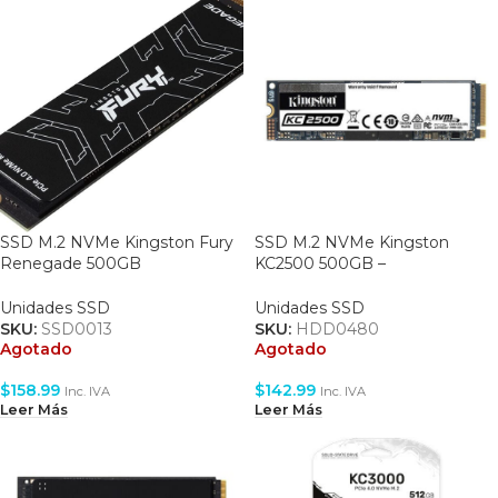
SSD M.2 NVMe Kingston Fury
SSD M.2 NVMe Kingston
Renegade 500GB
KC2500 500GB –
(SFYRS/500G)
(SKC2500M8/500G)
Unidades SSD
Unidades SSD
SKU:
SSD0013
SKU:
HDD0480
Agotado
Agotado
$
158.99
$
142.99
Inc. IVA
Inc. IVA
Leer Más
Leer Más