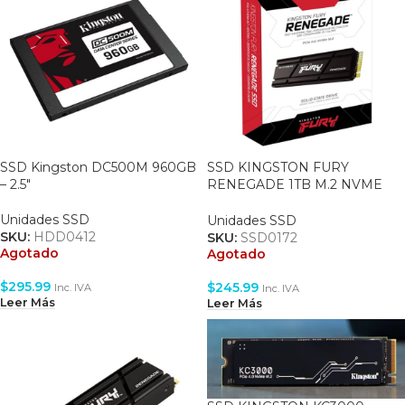
SSD Kingston DC500M 960GB
SSD KINGSTON FURY
– 2.5″
RENEGADE 1TB M.2 NVME
2280 PCI-E 4.0 – WITH
HEATSINK – 7300MB/S –
Unidades SSD
Unidades SSD
7000MB/S (SFYRSK/1000G)
SKU:
HDD0412
SKU:
SSD0172
Agotado
Agotado
$
295.99
$
245.99
Inc. IVA
Inc. IVA
Leer Más
Leer Más