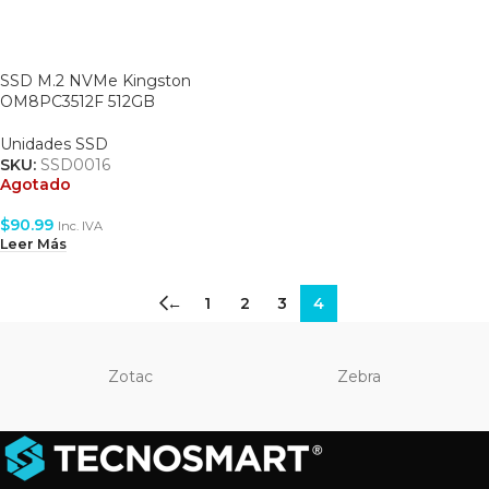
SSD M.2 NVMe Kingston
OM8PC3512F 512GB
Unidades SSD
SKU:
SSD0016
Agotado
$
90.99
Inc. IVA
Leer Más
←
1
2
3
4
Zotac
Zebra