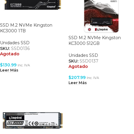
SSD M.2 NVMe Kingston
KC3000 1TB
(SKC3000S/1024G)
SSD M.2 NVMe Kingston
Unidades SSD
KC3000 512GB
SKU:
SSD0136
(SKC3000S/512G)
Agotado
Unidades SSD
SKU:
SSD0137
$
130.99
Inc. IVA
Agotado
Leer Más
$
207.99
Inc. IVA
Leer Más