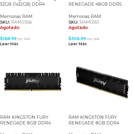
32GB (1x32GB) DDR4
RENEGADE 48GB DDR5
3600MHZ CL16 Black
6000MHZ – DIMM – CL32
(KF436C18RB/32)
(KF560C32RS-48)
Memorias RAM
Memorias RAM
SKU:
RAM0366
SKU:
RAM0551
Agotado
Agotado
$
168.99
$
306.99
Inc. IVA
Inc. IVA
Leer Más
Leer Más
RAM KINGSTON FURY
RAM KINGSTON FURY
RENEGADE 8GB DDR4
RENEGADE 8GB DDR4
3200MHZ CL16
3600MHZ CL16