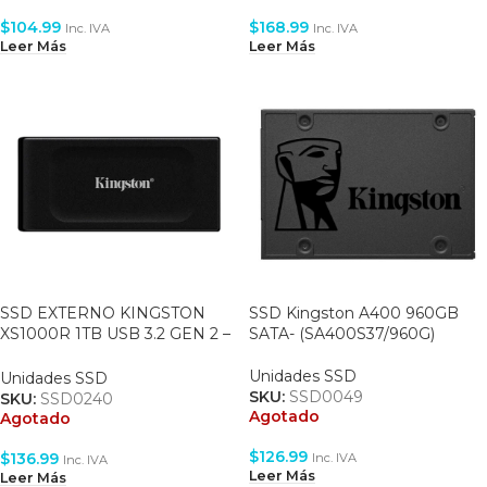
$
104.99
$
168.99
Inc. IVA
Inc. IVA
Leer Más
Leer Más
SSD EXTERNO KINGSTON
SSD Kingston A400 960GB
XS1000R 1TB USB 3.2 GEN 2 –
SATA- (SA400S37/960G)
1050MB/S READ – 1000MB/S
WRITE (SXS1000R/1000G)
Unidades SSD
Unidades SSD
SKU:
SSD0049
SKU:
SSD0240
Agotado
Agotado
$
126.99
$
136.99
Inc. IVA
Inc. IVA
Leer Más
Leer Más