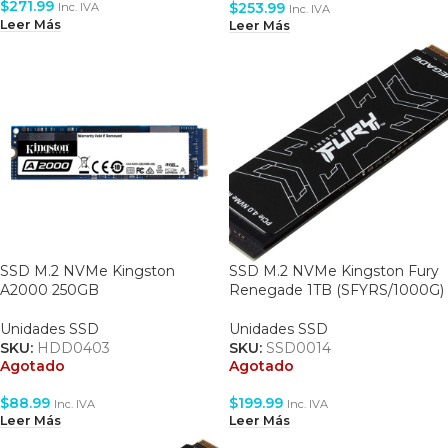
$
271.99
$
253.99
Inc. IVA
Inc. IVA
Leer Más
Leer Más
SSD M.2 NVMe Kingston
SSD M.2 NVMe Kingston Fury
A2000 250GB
Renegade 1TB (SFYRS/1000G)
Unidades SSD
Unidades SSD
SKU:
HDD0403
SKU:
SSD0014
Agotado
Agotado
$
88.99
$
199.99
Inc. IVA
Inc. IVA
Leer Más
Leer Más