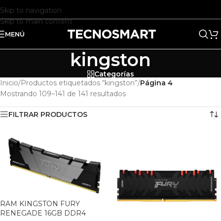
Skip to navigation
Skip to main content
MENÚ
kingston
Categorías
Inicio
/
Productos etiquetados “kingston”
/
Página 4
Mostrando 109–141 de 141 resultados
FILTRAR PRODUCTOS
RAM KINGSTON FURY
RENEGADE 16GB DDR4