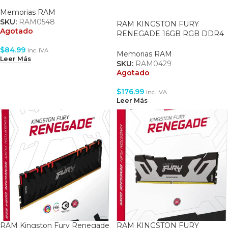
3200MHZ CL16
(KF432C16RB12/16)
Memorias RAM
SKU:
RAM0548
RAM KINGSTON FURY
Agotado
RENEGADE 16GB RGB DDR4
3600MHZ CL16
$
84.99
Inc. IVA
(KF436C16RB1A/16)
Memorias RAM
Leer Más
SKU:
RAM0429
Agotado
$
176.99
Inc. IVA
Leer Más
RAM Kingston Fury Renegade
RAM KINGSTON FURY