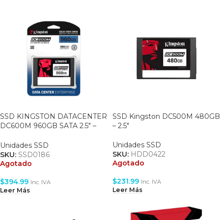
SSD KINGSTON DATACENTER
SSD Kingston DC500M 480GB
DC600M 960GB SATA 2.5″ –
– 2.5″
560 MBS READ /530 MBS
WRITE (EDC600M/960G)
Unidades SSD
Unidades SSD
SKU:
HDD0422
SKU:
SSD0186
Agotado
Agotado
$
231.99
$
394.99
Inc. IVA
Inc. IVA
Leer Más
Leer Más