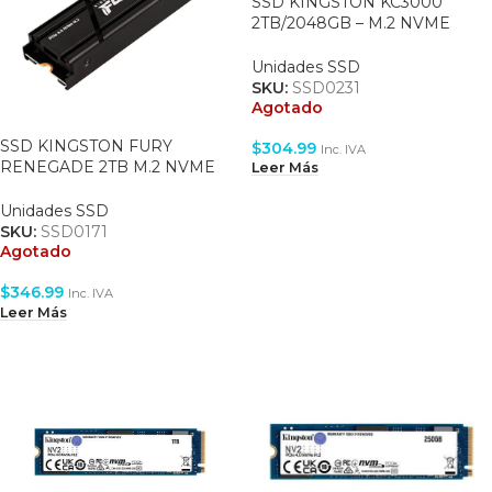
SSD KINGSTON KC3000
2TB/2048GB – M.2 NVME
2280 – 7000MB/S WRITE –
7000MB/S READ – PCIE 4.0
Unidades SSD
(SKC3000D/2048G)
SKU:
SSD0231
Agotado
SSD KINGSTON FURY
$
304.99
Inc. IVA
RENEGADE 2TB M.2 NVME
Leer Más
2280 PCI-E 4.0 – WITH
HEATSINK – 7300MB/S –
Unidades SSD
7000MB/S (SFYRDK/2000G)
SKU:
SSD0171
Agotado
$
346.99
Inc. IVA
Leer Más