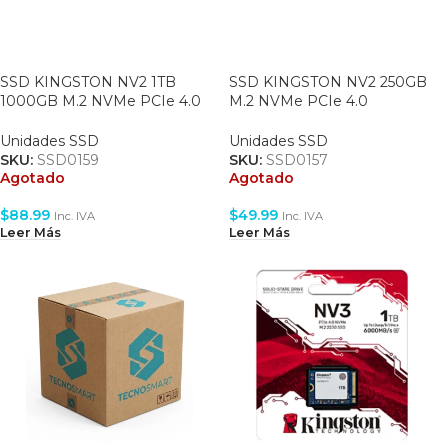
SSD KINGSTON NV2 1TB
SSD KINGSTON NV2 250GB
1000GB M.2 NVMe PCIe 4.0
M.2 NVMe PCIe 4.0
3500/2100MB/s
3000/1300MB/s (SNV2S/250G)
(SNV2S/1000G)
Unidades SSD
Unidades SSD
SKU:
SSD0159
SKU:
SSD0157
Agotado
Agotado
$
88.99
$
49.99
Inc. IVA
Inc. IVA
Leer Más
Leer Más