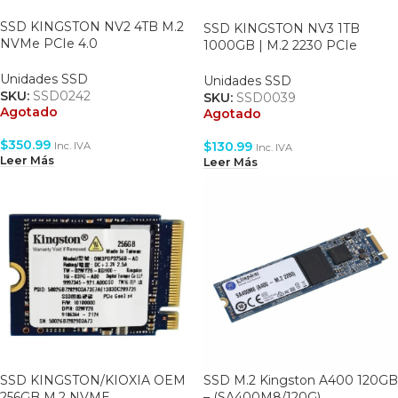
SSD KINGSTON NV2 4TB M.2
SSD KINGSTON NV3 1TB
NVMe PCIe 4.0
1000GB | M.2 2230 PCIe
3500/2800MB/s
NVMe (SNV3SM3/1T0)
(SNV2S/4000G)
Unidades SSD
Unidades SSD
SKU:
SSD0242
SKU:
SSD0039
Agotado
Agotado
$
350.99
$
130.99
Inc. IVA
Inc. IVA
Leer Más
Leer Más
SSD KINGSTON/KIOXIA OEM
SSD M.2 Kingston A400 120GB
256GB M.2 NVME
– (SA400M8/120G)