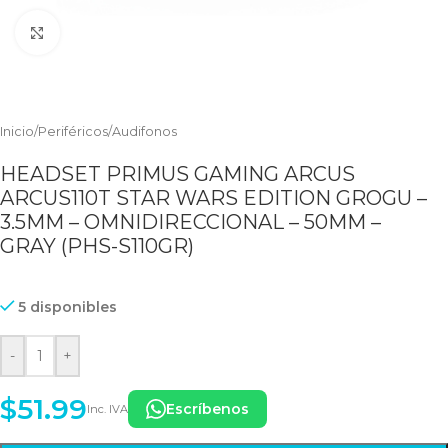
Clic para ampliar
Inicio
/
Periféricos
/
Audifonos
HEADSET PRIMUS GAMING ARCUS
ARCUS110T STAR WARS EDITION GROGU –
3.5MM – OMNIDIRECCIONAL – 50MM –
GRAY (PHS-S110GR)
5 disponibles
-
+
$
51.99
Escríbenos
Inc. IVA