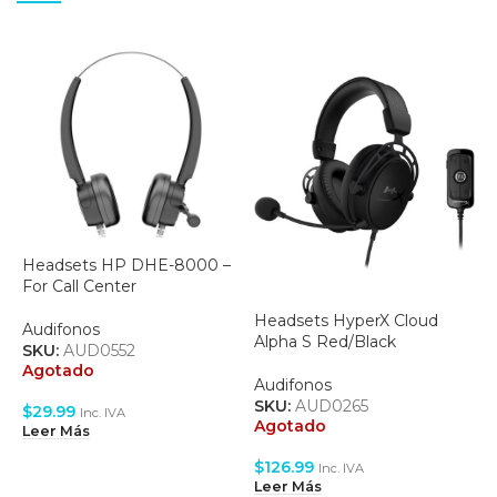
Headsets HP DHE-8000 –
H
For Call Center
S
Headsets HyperX Cloud
Audifonos
A
Alpha S Red/Black
SKU:
AUD0552
S
Agotado
A
Audifonos
SKU:
AUD0265
$
29.99
$
Inc. IVA
Agotado
Leer Más
L
$
126.99
Inc. IVA
Leer Más