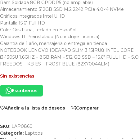
Ram Soldada 8GB GPDDR5 (no ampliable)
Almacenamiento 512GB SSD M.2 2242 PCIe 4.0×4 NVMe
Gráficos integrados Intel UHD
Pantalla 15.6″ Full HD
Color Gris Luna, Teclado en Español
Windows 11 Preinstalado (No incluye Licencia)
Garantía de 1 año, mensajería o entrega en tienda
NOTEBOOK LENOVO IDEAPAD SLIM 3 15IRU8 INTEL CORE
i3-1305U 1.6GHZ – 8GB RAM – 512 GB SSD – 15.6″ FULL HD – S.O
FREEDOS – KB ES – FROST BLUE (82X7004ALM)
Sin existencias
Escríbenos
Añadir a la lista de deseos
Comparar
SKU:
LAP0860
Categoría:
Laptops