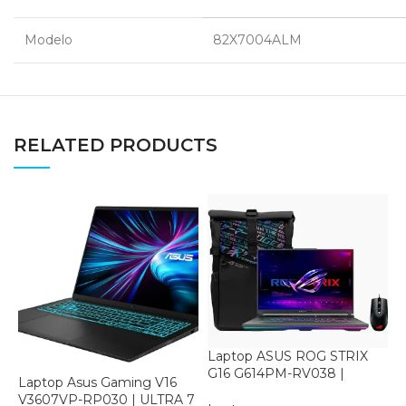
Modelo
82X7004ALM
RELATED PRODUCTS
Laptop ASUS ROG STRIX
G16 G614PM-RV038 |
Laptop Asus Gaming V16
N
RYZEN R9 8940HX | 32GB |
V3607VP-RP030 | ULTRA 7
V