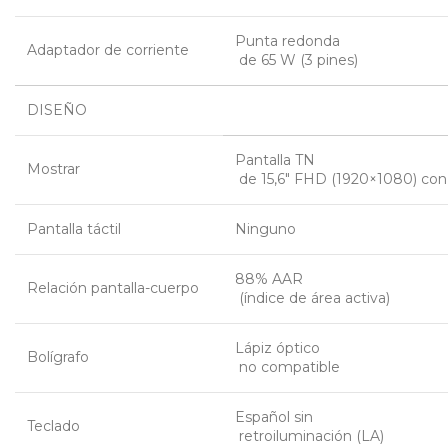
Punta redonda
Adaptador de corriente
 de 65 W (3 pines)
DISEÑO
Pantalla TN
Mostrar
 de 15,6″ FHD (1920×1080) con 2
Pantalla táctil
Ninguno
88% AAR
Relación pantalla-cuerpo
 (índice de área activa)
Lápiz óptico
Bolígrafo
 no compatible
Español sin
Teclado
 retroiluminación (LA)