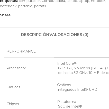
Etiquetas:
computador
,
Computadora
,
lactoc
,
laptop
,
netbook
,
notebook
,
portable
,
portatil
Share:
DESCRIPCIÓN
VALORACIONES (0)
PERFORMANCE
Intel Core™
Procesador
 i3-1305U, 5 núcleos (1P + 4E) 
 de hasta 3,3 GHz, 10 MB de c
Gráficos
Gráficos
 integrados Intel® UHD
Plataforma
Chipset
 SoC de Intel®