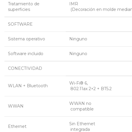
Tratamiento de
IMR
superficies
 (Decoración en molde mediant
SOFTWARE
Sistema operativo
Ninguno
Software incluido
Ninguno
CONECTIVIDAD
Wi-Fi® 6,
WLAN + Bluetooth
 802.11ax 2×2 + BT5.2
WWAN no
WWAN
 compatible
Sin Ethernet
Ethernet
 integrada