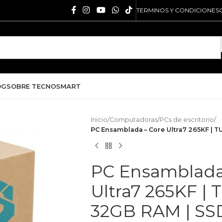
TERMINOS Y CONDICIONES
OG
SOBRE TECNOSMART
Inicio
/
Computadoras
/
PCs de escritorio
/
PC Ensamblada – Core Ultra7 265KF | T
PC Ensamblada
Ultra7 265KF | 
32GB RAM | SS