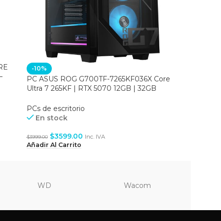
RE
PC Early 
-10%
–
PC ASUS ROG G700TF-7265KF036X Core
PCs de es
Ultra 7 265KF | RTX 5070 12GB | 32GB
En st
DDR5 | 1TB SSD | Win 11 Pro
PCs de escritorio
Leer Más
En stock
$
3599.00
Inc. IVA
$
3999.00
Añadir Al Carrito
WD
Wacom
Vi