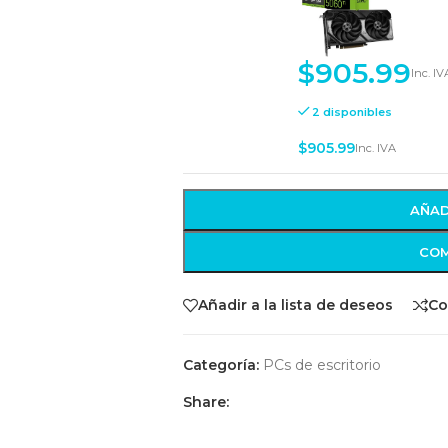
O16G-EVO)
-
+
$
905.99
Inc. IV
2 disponibles
$
905.99
Inc. IVA
AÑAD
COM
Añadir a la lista de deseos
Co
Categoría:
PCs de escritorio
Share: