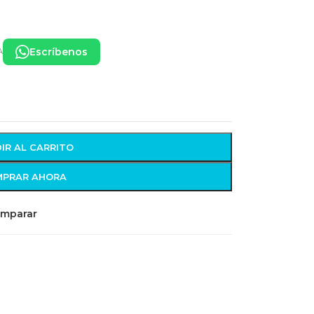
Escríbenos
A
IR AL CARRITO
PRAR AHORA
mparar