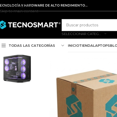
Skip to navigation
ECNOLOGÍA Y HARDWARE DE ALTO RENDIMIENTO...
Skip to main content
SELECCIONAR CATEGORÍA
TODAS LAS CATEGORÍAS
INICIO
TIENDA
LAPTOPS
BL