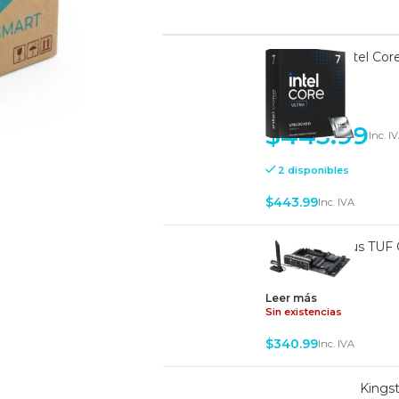
Procesador Intel Cor
1851
-
+
$
443.99
Inc. I
2 disponibles
$
443.99
Inc. IVA
Mainboard Asus TUF 
ATX | WiFi7
Leer más
Sin existencias
$
340.99
Inc. IVA
Memoria RAM Kingst