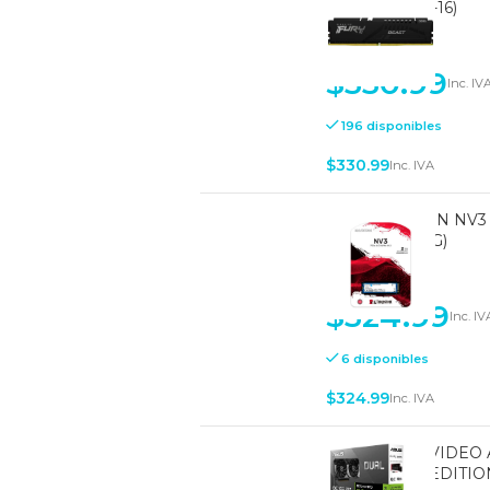
(KF556C40BB-16)
-
+
$
330.99
Inc. IV
196 disponibles
$
330.99
Inc. IVA
SSD KINGSTON NV3 
(SNV3S/2000G)
-
+
$
324.99
Inc. IV
6 disponibles
$
324.99
Inc. IVA
TARJETA DE VIDEO 
GDDR7 - OC EDITION