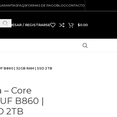
GARANTÍAS
FAQS
FORMAS DE PAGO
BLOG
CONTACTO
INGRESAR / REGISTRARSE
$
0.00
UF B860 | 32GB RAM | SSD 2TB
 – Core
TUF B860 |
D 2TB