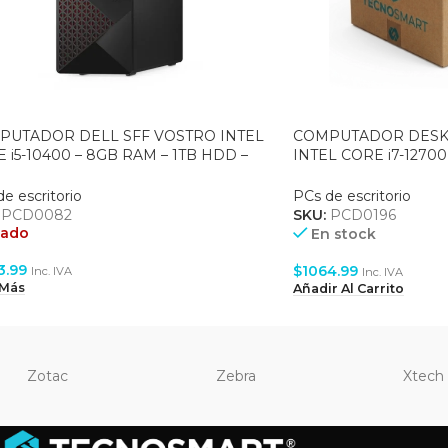
PUTADOR DELL SFF VOSTRO INTEL
COMPUTADOR DESK
 i5-10400 – 8GB RAM – 1TB HDD –
INTEL CORE i7-12700
″ HD – WIN 11 PRO + MONITOR
500GB SSD – FREED
2H (791WD+P2422H)
TECLADO/MOUSE
e escritorio
PCs de escritorio
:
PCD0082
SKU:
PCD0196
tado
En stock
3.99
$
1064.99
Inc. IVA
Inc. IVA
 Más
Añadir Al Carrito
Zotac
Zebra
Xtech