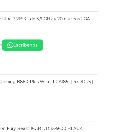
e Ultra 7 265KF de 3,9 GHz y 20 núcleos LGA
Escríbenos
VA
Gaming B860-Plus WiFi | LGA1851 | 4xDDR5 |
on Fury Beast 16GB DDR5-5600 BLACK