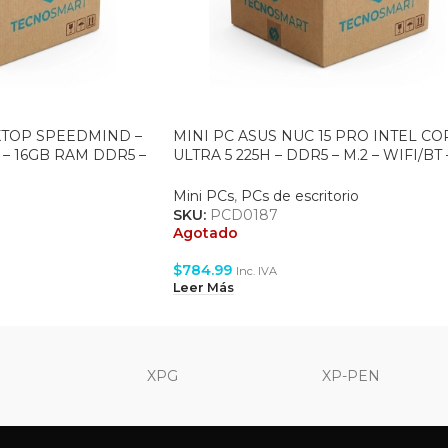
TOP SPEEDMIND –
MINI PC ASUS NUC 15 PRO INTEL CO
 – 16GB RAM DDR5 –
ULTRA 5 225H – DDR5 – M.2 – WIFI/BT 
OS +
HDMI – BLACK (90AR00R2-M00250)
Mini PCs
,
PCs de escritorio
SKU:
PCD0187
Agotado
$
784.99
Inc. IVA
Leer Más
XPG
XP-PEN