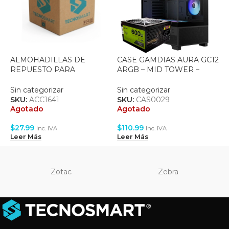
ALMOHADILLAS DE
CASE GAMDIAS AURA GC12
C
REPUESTO PARA
ARGB – MID TOWER –
A
AUDIFONOS LOGITECH
TEMPERED GLASS – ATX –
T
G733 + CORREA DE
6 FAN 120MM ARGB –
4
Sin categorizar
Sin categorizar
S
REPUESTO – BLACK
BLACK + FUENTE 600W
B
SKU:
ACC1641
SKU:
CAS0029
S
Agotado
Agotado
$
27.99
$
110.99
$
Inc. IVA
Inc. IVA
Leer Más
Leer Más
A
Zotac
Zebra