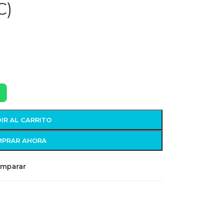
C)
IR AL CARRITO
PRAR AHORA
mparar