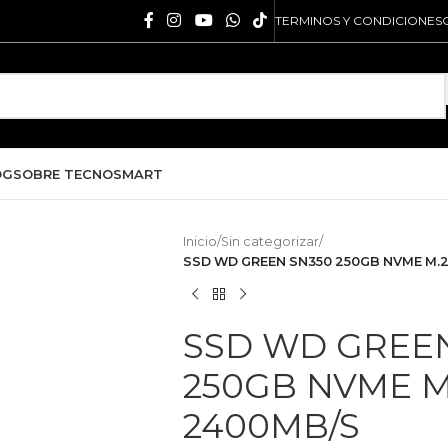
TERMINOS Y CONDICIONES
OG
SOBRE TECNOSMART
Inicio
/
Sin categorizar
/
SSD WD GREEN SN350 250GB NVME M.
SSD WD GREE
250GB NVME M.
2400MB/S