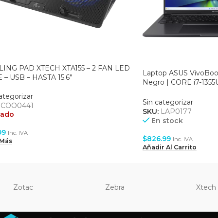
ING PAD XTECH XTA155 – 2 FAN LED
Laptop ASUS VivoBo
 – USB – HASTA 15.6″
Negro | CORE i7-1355
512GB | 16″ WUXGA –
ategorizar
Sin categorizar
:
COO0441
SKU:
LAP0177
tado
En stock
99
Inc. IVA
$
826.99
Inc. IVA
 Más
Añadir Al Carrito
Zotac
Zebra
Xtech