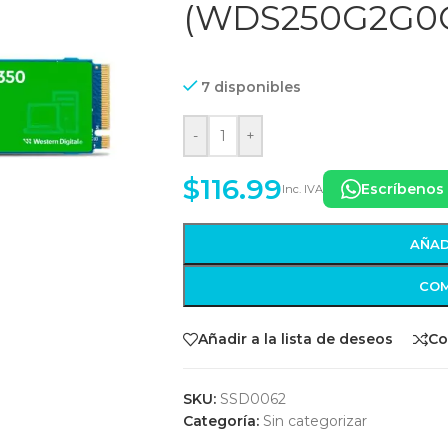
(WDS250G2G0
7 disponibles
-
+
$
116.99
Escríbenos
Inc. IVA
AÑAD
COM
Añadir a la lista de deseos
Co
SKU:
SSD0062
Categoría:
Sin categorizar