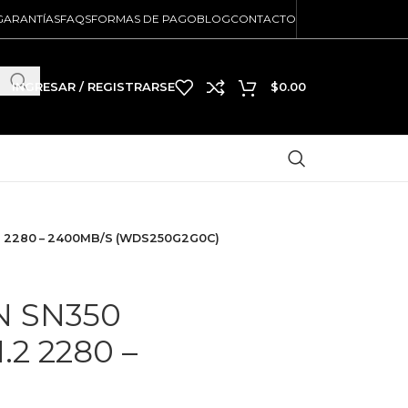
GARANTÍAS
FAQS
FORMAS DE PAGO
BLOG
CONTACTO
INGRESAR / REGISTRARSE
$
0.00
2 2280 – 2400MB/S (WDS250G2G0C)
N SN350
2 2280 –