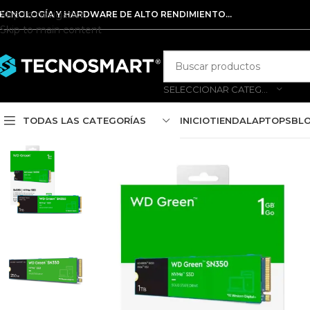
Skip to navigation
ECNOLOGÍA Y HARDWARE DE ALTO RENDIMIENTO...
Skip to main content
SELECCIONAR CATEGORÍA
TODAS LAS CATEGORÍAS
INICIO
TIENDA
LAPTOPS
BL