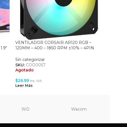
VENTILADOR CORSAIR AR120 RGB –
Volante 
1.9″
120MM – 400 – 1850 RPM ±10% – 4PIN
WHELL 
SB-
PWM/3PIN ARGB – BLACK (CO-9050166-
WW)
Sin categ
Sin categorizar
SKU:
ACC
SKU:
COO0057
En st
Agotado
$
203.99
$
26.99
Inc. IVA
Añadir Al 
Leer Más
WD
Wacom
Vi