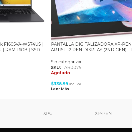
ok F1605VA-WS74US |
PANTALLA DIGITALIZADORA XP-PEN
U | RAM 16GB | SSD
ARTIST 12 PEN DISPLAY (2ND GEN) – 1
 W11
– 5080LPI – ANDROID/WINDOWS – U
C – ROSE
Sin categorizar
SKU:
TAB0079
Agotado
$
338.99
Inc. IVA
Leer Más
XPG
XP-PEN