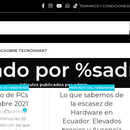
TERMINOS Y CONDICIONES
OG
SOBRE TECNOSMART
ado por %s
ad
Inicio
/
Artículos publicados por admin
S DE HARDWARE
MERCADO DEL HARDWARE
go de PCs
Lo que sabemos de
bre 2021
la escasez de
0
Hardware en
or
admin
timos las 20
Ecuador: Elevados
nes con las que
precios y Ausencia