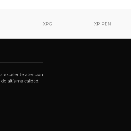
XPG
XP-PEN
a excelente atención
de altísima calidad.