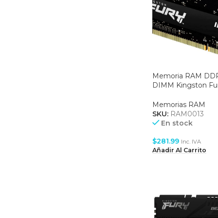
Memoria RAM DDR
DIMM Kingston Fu
32GB 3200Mhz –
(KF432S20IB/32)
Memorias RAM
SKU:
RAM0013
En stock
$
281.99
Inc. IVA
Añadir Al Carrito