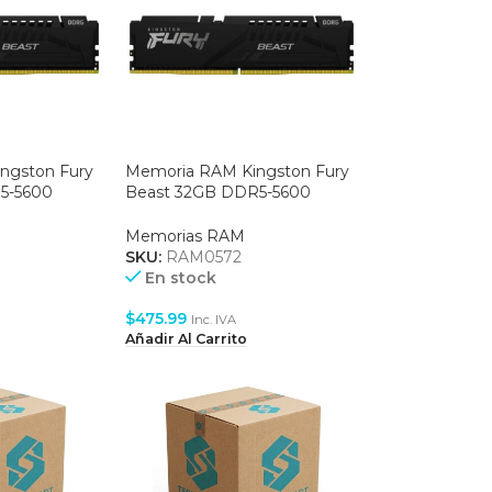
ngston Fury
Memoria RAM Kingston Fury
5-5600
Beast 32GB DDR5-5600
0BB-16)
BLACK (KF556C40BB-32)
Memorias RAM
SKU:
RAM0572
En stock
$
475.99
Inc. IVA
Añadir Al Carrito