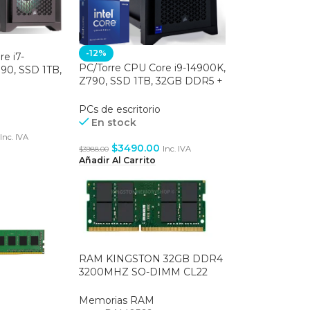
-12%
e i7-
PC/Torre CPU Core i9-14900K,
90, SSD 1TB,
Z790, SSD 1TB, 32GB DDR5 +
X 5070 12GB
RTX 4070 TI SUPER 16GB
PCs de escritorio
En stock
Inc. IVA
$
3490.00
Inc. IVA
$
3988.00
Añadir Al Carrito
RAM KINGSTON 32GB DDR4
3200MHZ SO-DIMM CL22
(KCP432SD8/32)
Memorias RAM