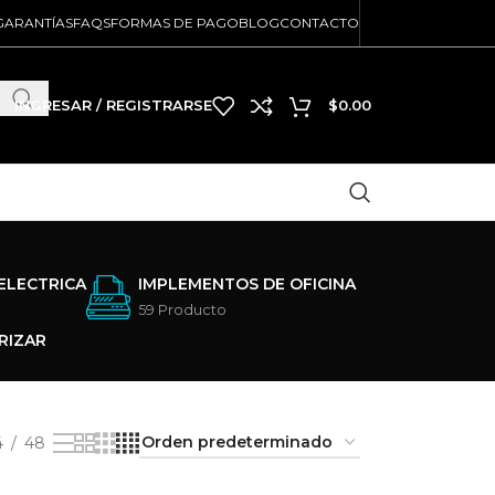
GARANTÍAS
FAQS
FORMAS DE PAGO
BLOG
CONTACTO
INGRESAR / REGISTRARSE
$
0.00
ELECTRICA
IMPLEMENTOS DE OFICINA
59 Producto
RIZAR
4
48