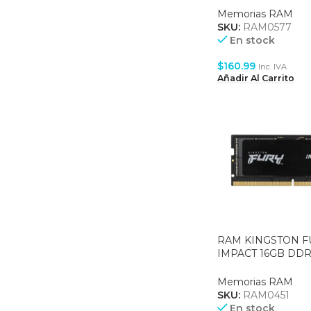
Memorias RAM
SKU:
RAM0577
En stock
$
160.99
Inc. IVA
Añadir Al Carrito
RAM KINGSTON F
IMPACT 16GB DDR
4800MHZ SO-DIM
(KF548S38IB/16)
Memorias RAM
SKU:
RAM0451
En stock