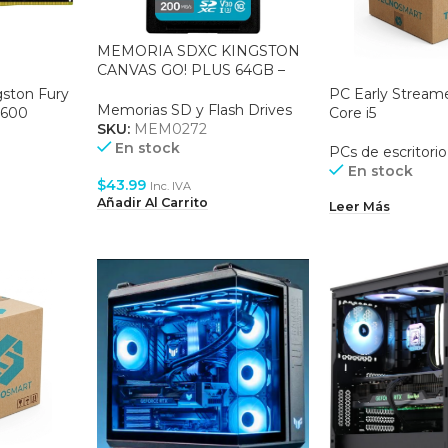
MEMORIA SDXC KINGSTON
CANVAS GO! PLUS 64GB –
200MB/S – CLASE 10 – UHS-I
ston Fury
PC Early Streame
– U3 – V30 (SDG4/64GB)
Memorias SD y Flash Drives
5600
Core i5
SKU:
MEM0272
BB-8)
En stock
PCs de escritorio
En stock
$
43.99
Inc. IVA
Añadir Al Carrito
Leer Más